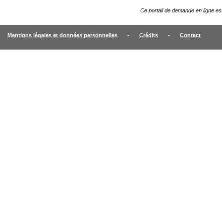
Ce portail de demande en ligne e
Mentions légales et données personnelles
-
Crédits
-
Contact